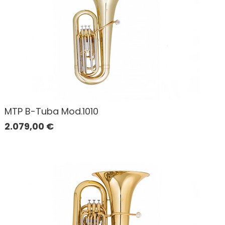
MTP B-Tuba Mod.1010
2.079,00
€