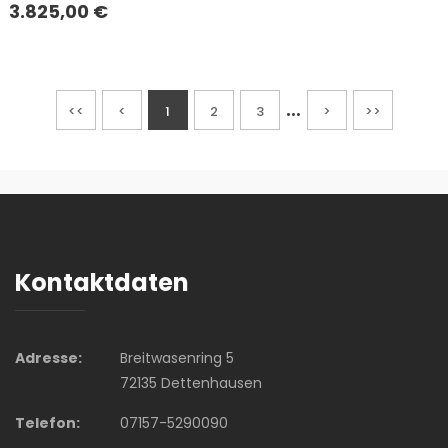
3.825,00
€
...
<<
<
1
2
3
>
>>
Kontaktdaten
Adresse:
Breitwasenring 5
72135 Dettenhausen
Telefon:
07157-5290090